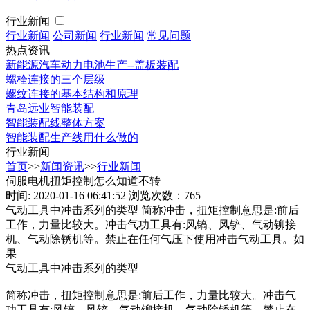
行业新闻
行业新闻
公司新闻
行业新闻
常见问题
热点资讯
新能源汽车动力电池生产--盖板装配
螺栓连接的三个层级
螺纹连接的基本结构和原理
青岛远业智能装配
智能装配线整体方案
智能装配生产线用什么做的
行业新闻
首页
>>
新闻资讯
>>
行业新闻
伺服电机扭矩控制怎么知道不转
时间: 2020-01-16 06:41:52
浏览次数：765
气动工具中冲击系列的类型 简称冲击，扭矩控制意思是:前后
工作，力量比较大。冲击气功工具有:风镐、风铲、气动铆接
机、气动除锈机等。禁止在任何气压下使用冲击气动工具。如
果
气动工具中冲击系列的类型
简称冲击，扭矩控制意思是:前后工作，力量比较大。冲击气
功工具有:风镐、风铲、气动铆接机、气动除锈机等。禁止在