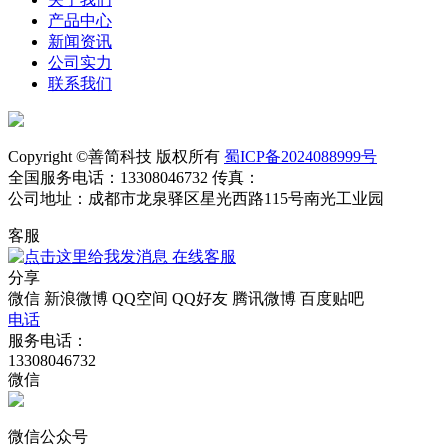
产品中心
新闻资讯
公司实力
联系我们
Copyright ©善简科技 版权所有
蜀ICP备2024088999号
全国服务电话：13308046732 传真：
公司地址：成都市龙泉驿区星光西路115号南光工业园
客服
在线客服
分享
微信
新浪微博
QQ空间
QQ好友
腾讯微博
百度贴吧
电话
服务电话：
13308046732
微信
微信公众号