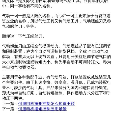
词实际上是实际使用收紧,将螺母与气动工具。在简单的英语
中，同一事物有不同的名称。
气动一词一般是大陆的名称，而“风”一词主要来源于台资或港
资企业的名称，所以气动工具又称气动工具，气动螺丝刀又称
气动螺丝刀，等等。
顺便说一下气压螺丝刀。
气动螺丝刀由压缩空气提供动力。气动螺丝起子配有扭矩调节
和限制装置，称为全自动可调扭矩型风挡。全称-全自动气动
驱动，有些风无以上调节装置，只需用开关旋钮调节进气口的
大小来控制转速或转矩大小。称为半自动不可调转矩式。称为
半自动气动驱动器。
主要用于各种装配作业。有气动马达、打浆装置或减速装置几
个主要部件。由于其速度快、效率高、温升低，已成为装配行
业不可缺少的气动工具。产品来源分为国内和进口两种渠道。
形式为半自动打浆，自动转矩控制。操作启动方式分压下和手
动压下两种。
上一篇：
伺服电机扭矩控制怎么知道不转
下一篇：
伺服电机扭矩控制应用场景